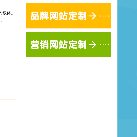
的载体。
品。