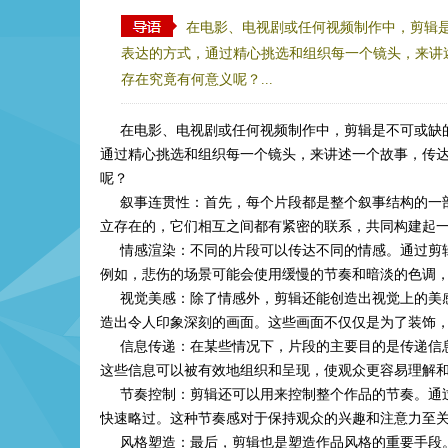
在电影、电视剧或任何视频制作中，剪辑
表达的方式，通过精心挑选和组织每一个镜头，来讲
存在究竟有何意义呢？...
在电影、电视剧或任何视频制作中，剪辑是不可或缺的
通过精心挑选和组织每一个镜头，来讲述一个故事，传
呢？
叙事连贯性：首先，每个片段都是整个叙事结构的一部
立存在的，它们相互之间都有紧密的联系，共同构建起
情感渲染：不同的片段可以传达不同的情感。通过剪辑
例如，悲伤的场景可能会使用缓慢的节奏和暗淡的色调
视觉美感：除了情感外，剪辑还能创造出视觉上的美感
造出令人印象深刻的画面。这些画面不仅仅是为了装饰
信息传递：在某些情况下，片段的主要目的是传递信息
这些信息可以被有效地组织和呈现，使观众更容易理解
节奏控制：剪辑还可以用来控制整个作品的节奏。通过
快速略过。这种节奏感对于保持观众的兴趣和注意力至
风格塑造：最后，剪辑也是塑造作品风格的重要手段。