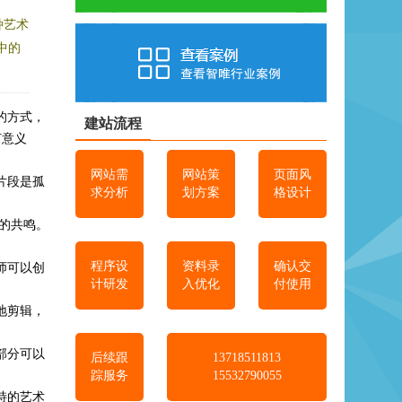
种艺术
中的
的方式，
建站流程
何意义
网站需
网站策
页面风
片段是孤
求分析
划方案
格设计
的共鸣。
程序设
资料录
确认交
师可以创
计研发
入优化
付使用
地剪辑，
部分可以
后续跟
13718511813
踪服务
15532790055
特的艺术