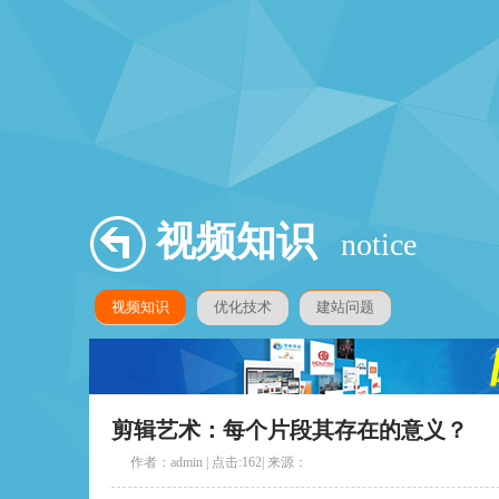
视频知识
notice
视频知识
优化技术
建站问题
剪辑艺术：每个片段其存在的意义？
作者：admin | 点击:
162
| 来源：