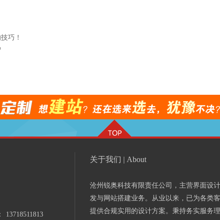
的技巧！
户
关于我们 | About
沧州锐奥科技有限责任公司，主营界面设
发与网站搭建业务。从业以来，已为各类
提供合规实用的设计方案。秉持务实服务
：
13718511813